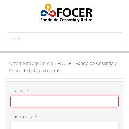
Usted está aquí
Inicio
FOCER - Fondo de Cesantía y
|
Retiro de la Construcción
Usuario
*
Contraseña
*