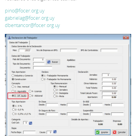
pino@focer.org.uy
gabrielag@focer.org.uy
dbentancor@focer.org.uy