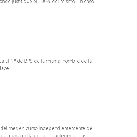
donde justifique el 100% del mismo. En caso…
a el Nº de BPS de la misma, nombre de la
 Hace…
alor del mes en curso independientemente del
enciona en la pregunta anterior, en las…