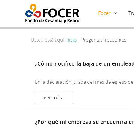
Focer
Tr
Usted está aquí
Inicio
Preguntas frecuentes
|
¿Cómo notifico la baja de un emplea
En la declaración jurada del mes de egreso de
Leer más ...
¿Por qué mi empresa se encuentra en 