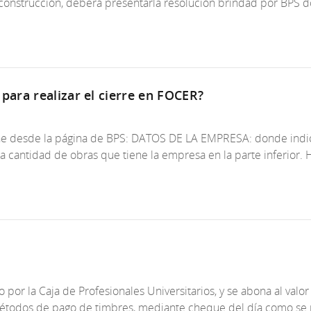
oconstrucción, deberá presentarla resolución brindad por BPS 
ara realizar el cierre en FOCER?
e desde la página de BPS: DATOS DE LA EMPRESA: donde indic
la cantidad de obras que tiene la empresa en la parte inferior.
do por la Caja de Profesionales Universitarios, y se abona al v
métodos de pago de timbres, mediante cheque del día como se m